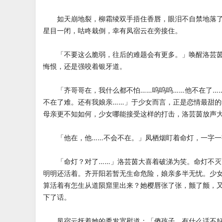
如天崩地裂，柳霜绫双手捂住香唇，眼泪不自禁地落了
星目一闭，咕咚栽倒，幸有凤宿云在旁接住。
「不要这么脆弱，往后的难题会有更多。」唤醒洛芸茵
悔恨，还是强咬着银牙道。
「齐哥哥在，我什么都不怕……呜呜呜……他不在了…
不在了难。还有我娘亲……」于少女而言，正是恋情最甜
母亲更不知如何，少女哪能接受这样的打击，洛芸茵放声
「他在，他……不会不在。」凤栖烟盯着命灯，一字一
「命灯？对了……」洛芸茵大喜着破涕为笑。命灯不灭
明明还活着。齐开阳若暂无生命危险，娘亲多半无忧。少
算活着有怎生从道陨窟里出来？她樱唇张了张，颤了颤，
下了话。
凤宿云抚着她的秀发宽慰道：「傻孩子，有什么话不好