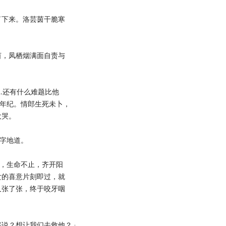
下来。洛芸茵干脆寒
，凤栖烟满面自责与
…还有什么难题比他
的年纪。情郎生死未卜，
大哭。
字地道。
，生命不止，齐开阳
女的喜意片刻即过，就
又张了张，终于咬牙咽
说？想让我们去救他？」