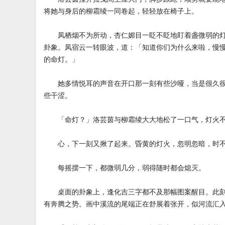
将她与身后的柳霜绫一同卷起，轻轻放在椅子上。
凤栖烟不为所动，杏仁媚目一眨不眨地盯着盏微弱的灯
卦象。凤宿云一转眼波，道：「知道你们为什么来啦，慢
的命灯。」
她多情悦耳的声音在开口那一刻有些沙哑，当是很久很
些干涩。
「命灯？」洛芸茵与柳霜绫大大地松了一口气，灯火不
心，下一刻又揪了起来。昏黄的灯火，忽明忽暗，时不
每摇摆一下，都微弱几分，弱得随时都会熄灭。
桌面的卦象上，逢化吉三字都不及那幅图案醒目。此刻
有奔腾之势。画中溪流的尾端正在舒展着张开，似河流汇