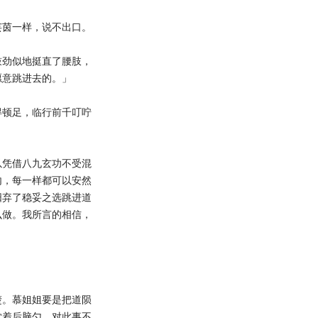
茵一样，说不出口。
劲似地挺直了腰肢，
愿意跳进去的。」
顿足，临行前千叮咛
凭借八九玄功不受混
内，每一样都可以安然
阳弃了稳妥之选跳进道
么做。我所言的相信，
。
。慕姐姐要是把道陨
枕着后脑勺，对此事不