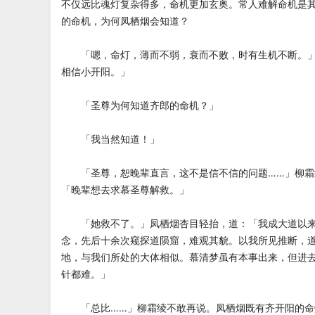
不仅远比魂灯复杂得多，命机更加玄奥。常人难解命机是
的命机，为何凤栖烟会知道？
「嗯，命灯，薄而不弱，衰而不败，时有生机不断。」
相信小开阳。」
「圣尊为何知道齐郎的命机？」
「我当然知道！」
「圣尊，恕晚辈直言，这不是信不信的问题……」柳霜
「晚辈想去求慕圣尊解救。」
「她救不了。」凤栖烟杏目轻抬，道：「我成大道以来
念，先后十余次窥探道陨窟，难观其貌。以我所见推断，
地，与我们所处的大体相似。慕清梦虽有本事出来，但进
针都难。」
「总比……」柳霜绫不敢再说。凤栖烟既有齐开阳的命