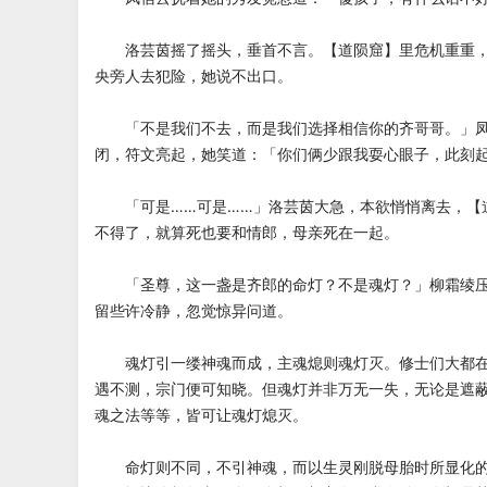
洛芸茵摇了摇头，垂首不言。【道陨窟】里危机重重，
央旁人去犯险，她说不出口。
「不是我们不去，而是我们选择相信你的齐哥哥。」凤
闭，符文亮起，她笑道：「你们俩少跟我耍心眼子，此刻
「可是……可是……」洛芸茵大急，本欲悄悄离去，【
不得了，就算死也要和情郎，母亲死在一起。
「圣尊，这一盏是齐郎的命灯？不是魂灯？」柳霜绫压
留些许冷静，忽觉惊异问道。
魂灯引一缕神魂而成，主魂熄则魂灯灭。修士们大都在
遇不测，宗门便可知晓。但魂灯并非万无一失，无论是遮
魂之法等等，皆可让魂灯熄灭。
命灯则不同，不引神魂，而以生灵刚脱母胎时所显化的