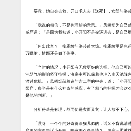
要救，她自会去救。开口求人去【送死】，女郎与洛芸
「我说的相信，不是你理解的意思。」凤栖烟为自己鼓
威严道：「是因为我知道，小开阳不是被逼进去，是自己
「何出此言？」柳霜绫与洛芸茵大惊。柳霜绫更是急得
万嘱咐，情郎还是做了傻事。
「当时的情况，小开阳有无数更好的选择。他自己可以
沌阴气的影响坚守待援，洛宗主可以保着他冲入南天池阵
渡过危机。」凤栖烟敲着逢与吉二字的中央，道：「小开
陨窟，多半是有什么神奇的感应，有了相当的把握才会这
是他的判断。」
分析得甚是有理，然而仍是玄而又玄，让人放不下心
「哎呀，一个个的好奇得跟猫儿似的，话又不肯说清楚
窟里的东西告诉小开阳，哪有那么多事情？」凤宿云柔荑