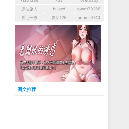
xf201288
733
loverbaby
漂泊旅人
huiasd
qwert79268
爱毛一族
复活126
adams0740
图文推荐