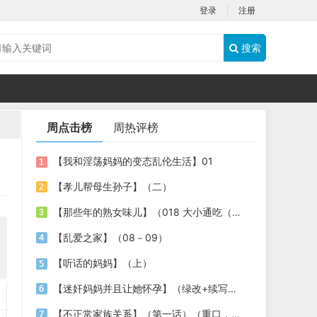
登录
注册
搜索
周点击榜
周热评榜
【我和淫荡妈妈的变态乱伦生活】01
【孝儿帮母生孙子】（二）
【那些年的熟女味儿】（018 大小通吃（中））
【乱爱之家】（08－09）
【听话的妈妈】（上）
【迷奸妈妈并且让她怀孕】（绿改+续写）正太 熟女
【不正常家族关系】（第一话）（重口，乱伦，扩张，双性，改造）