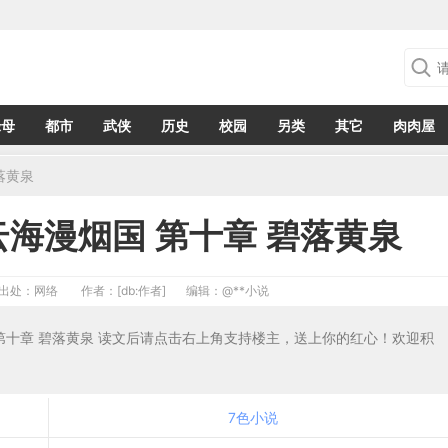
绿母
都市
武侠
历史
校园
另类
其它
肉肉屋
落黄泉
云海漫烟国 第十章 碧落黄泉
出处：网络
作者：[db:作者]
编辑：
@**小说
 第十章 碧落黄泉 读文后请点击右上角支持楼主，送上你的红心！欢迎积
7色小说