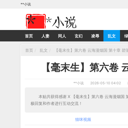
**小说
首页
人妻
同人
玄幻
凌辱
乱文
首页
乱文
【毫末生】第六卷 云海漫烟国 第十章 碧
【毫末生】第六卷 
**小说
2026-05-10 04:02
本贴共获得感谢 X 【毫末生】第六卷 云海漫烟国
极回复和作者进行互动交流！
猫咪视频