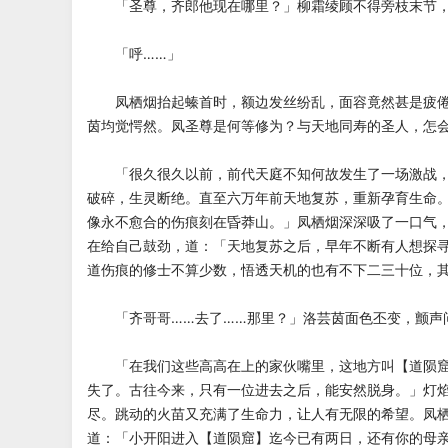
「圣尊，齐郎他现在哪里？」柳霜绫顾不得旁枝末节，
「呼……」
凤栖烟抬起螓首时，额边发丝纷乱，面容竟然甚是疲倦
茵均觉愕然。凤圣尊是何等修为？与天地同寿的圣人，怎
「很久很久以前，前代天庭不知何故发生了一场激战，
破碎，生灵断绝。直至六万年前天地复苏，重新孕育生命
像永不愈合的伤痕刻在昏莽山。」凤栖烟深深吸了一口气
在给自己鼓劲，道：「天地复苏之后，早年不断有人想探
道伤痕的修士不算少数，悟透天机的也有不下二三十位，
「齐哥哥……去了……那里？」洛芸茵面色丕变，颤声
「在我们这些高高在上的家伙嘴里，这地方叫【道陨窟
失了。古往今来，只有一位进去之后，能安然脱身。」灯
尽。跳动的火苗又充满了生命力，让人有无限的希望。凤
道：「小开阳进入【道陨窟】迄今已有两日，还有你的母