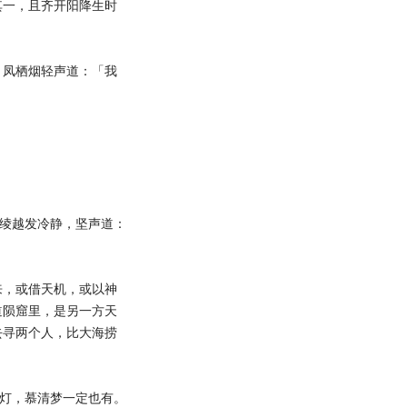
其一，且齐开阳降生时
凤栖烟轻声道：「我
绫越发冷静，坚声道：
，或借天机，或以神
道陨窟里，是另一方天
去寻两个人，比大海捞
灯，慕清梦一定也有。