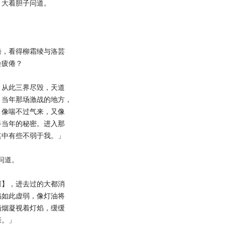
大着胆子问道。
，看得柳霜绫与洛芸
会疲倦？
从此三界尽毁，天道
。当年那场激战的地方，
，像喘不过气来，又像
寻当年的秘密。进入那
其中有些不弱于我。」
问道。
】，进去过的大都消
焰如此虚弱，像灯油将
栖烟凝视着灯焰，缓缓
亲。」