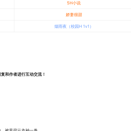
5H小说
娇妻很甜
烟雨夜（校园H 1v1）
回复和作者进行互动交流！
。被凤宿云衣袖一卷，