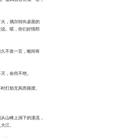
火，偶尔转向桌面的
慢说。喏，你们好情郎
久不发一言，喉间有
灭，命尚不绝。
时灯焰无风而摇摆。
从山峰上淌下的溪流，
入大江。