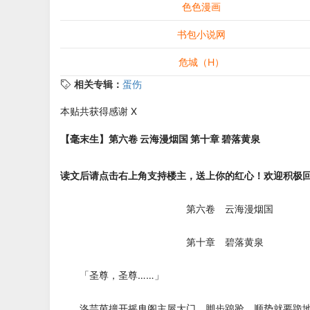
色色漫画
书包小说网
危城（H）
相关专辑：
蛋伤
本贴共获得感谢 X
【毫末生】第六卷 云海漫烟国 第十章 碧落黄泉
读文后请点击右上角支持楼主，送上你的红心！欢迎积极
第六卷 云海漫烟国
第十章 碧落黄泉
「圣尊，圣尊……」
洛芸茵撞开摇曳阁主屋大门，脚步踉跄，顺势就要跪地