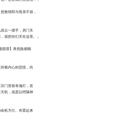
想救情郎与母亲不假，
宿云一摆手，房门关
起，就把你们关在这里。」
道陨窟】再危险都顾
抑着内心的恐慌，尚
宗门里留有魂灯，若
蔽天机，或是以闭隔神
命机为引。布置起来