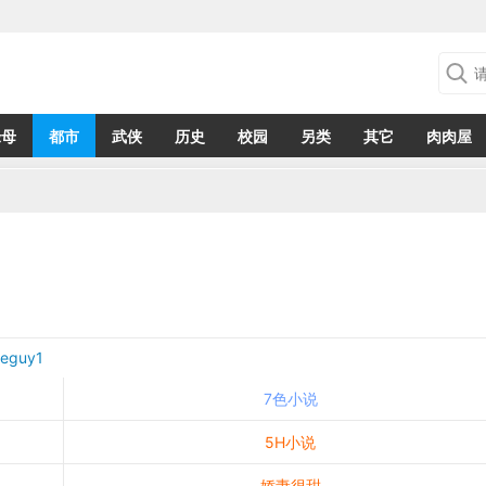
绿母
都市
武侠
历史
校园
另类
其它
肉肉屋
eguy1
7色小说
5H小说
娇妻很甜