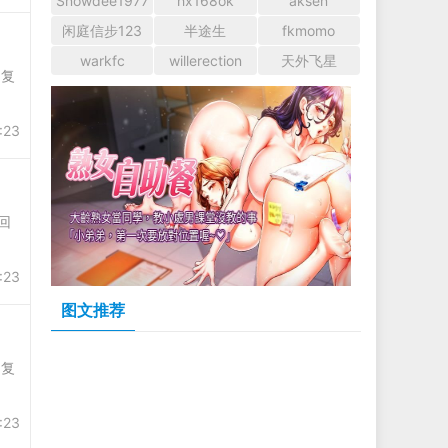
Snowdee1977
hx168ok
aksen
闲庭信步123
半途生
fkmomo
warkfc
willerection
天外飞星
回复
:23
回
:23
图文推荐
回复
:23