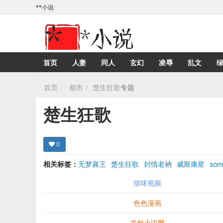
**小说
首页
人妻
同人
玄幻
凌辱
乱文
首页
都市
楚生狂歌
专题
楚生狂歌
0
相关标签：
无梦襄王
楚生狂歌
封情老衲
威斯康星
som
猫咪视频
色色漫画
书包小说网