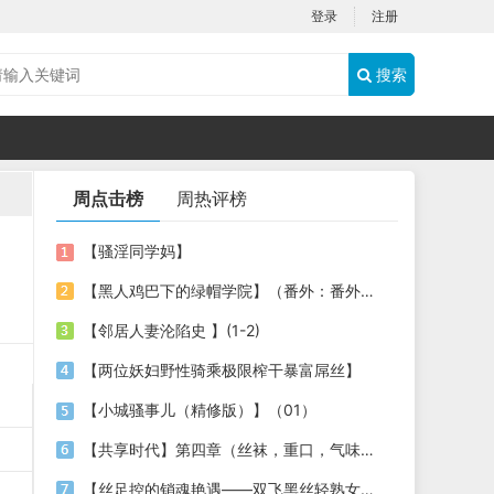
登录
注册
搜索
周点击榜
周热评榜
【骚淫同学妈】
【黑人鸡巴下的绿帽学院】（番外：番外：俱乐部的运动大会）（授权代发）
【邻居人妻沦陷史 】(1-2)
【两位妖妇野性骑乘极限榨干暴富屌丝】
【小城骚事儿（精修版）】（01）
【共享时代】第四章（丝袜，重口，气味，催眠，乱伦）
【丝足控的销魂艳遇——双飞黑丝轻熟女】【买原味丝袜的艳遇 续篇】（丝足大作 附图） ...