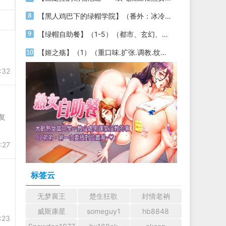
【黑人鸡巴下的绿帽学院】（番外：冰冷警花的坚守）（授权代发）
【绿帽自助餐】（1-5）（都市、玄幻、绿帽）
【姬之殇】（1）（重口味.扩张.调教.纹身.内附图片）
:32
复
:27
标签云
交
无梦襄王
楚生狂歌
封情老衲
威斯康星
someguy1
hb8848
:23